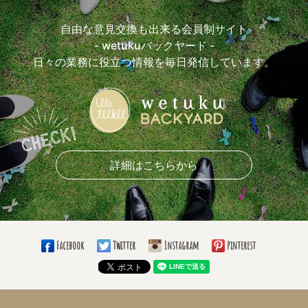
おすすめ前撮アイテム(7)
おすすめ披露宴入場曲(4)
自由な意見交換も出来る会員制サイト
おすすめ乾杯曲(3)
おすすめケーキカットBGM(1)
- wetukuバックヤード -
おすすめ手紙シーンBGM(5)
おすすめ退場曲(1)
日々の業務に役立つ情報を毎日発信しています。
おすすめ挙式演出(8)
おすすめ披露宴演出(7)
おもしろかった余興は？(5)
おすすめ引き出物(7)
おすすめ引き菓子(10)
おすすめプチギフト(5)
おすすめ花材(7)
好きなブーケの形(13)
好きなドレスライン(10)
着たいカラードレスの色(5)
好きなドレスブランド(4)
詳細はこちらから
好きなナプキンの折り方(5)
愛用しているボールペン(8)
使っている手帳の柄は？(9)
必勝グッズ(4)
愛用の仕事バッグは？(8)
仕事のお供は？(11)
通勤手段(8)
Facebook
Twitter
Instagram
Pinterest
通勤時間(5)
大きい目標(10)
小さい目標(8)
いつまでこの仕事する？(14)
ブライダル業界じゃなかったら何の業界？(11)
趣味(21)
長所(10)