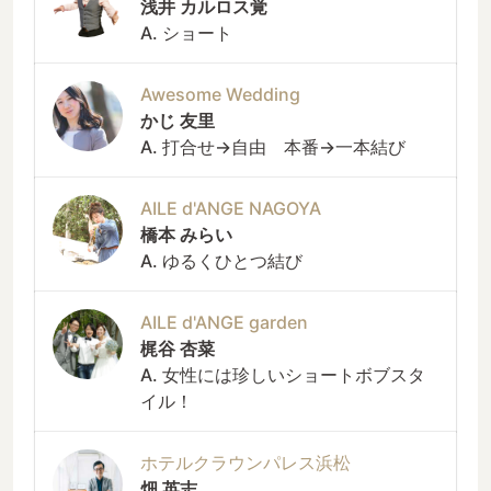
浅井 カルロス覚
A. ショート
Awesome Wedding
かじ 友里
A. 打合せ→自由 本番→一本結び
AILE d'ANGE NAGOYA
橋本 みらい
A. ゆるくひとつ結び
AILE d'ANGE garden
梶谷 杏菜
A. 女性には珍しいショートボブスタ
イル！
ホテルクラウンパレス浜松
畑 英志