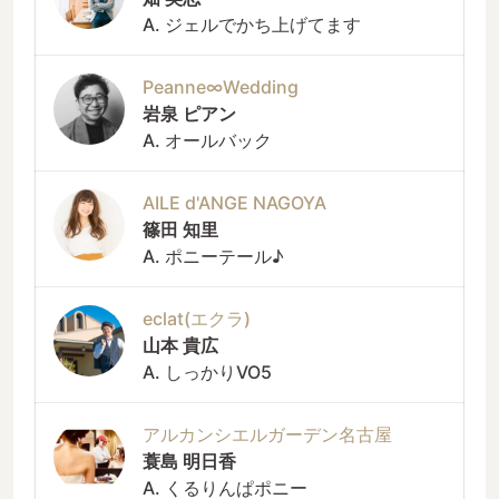
A. ジェルでかち上げてます
Peanne∞Wedding
岩泉 ピアン
A. オールバック
AILE d'ANGE NAGOYA
篠田 知里
A. ポニーテール♪
eclat(エクラ)
山本 貴広
A. しっかりVO5
アルカンシエルガーデン名古屋
蓑島 明日香
A. くるりんぱポニー