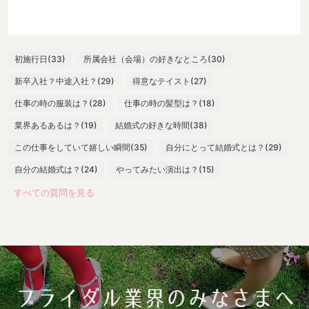
初施行日(33)
所属会社（会場）の好きなところ(30)
新卒入社？中途入社？(29)
得意なテイスト(27)
仕事の時の服装は？(28)
仕事の時の髪型は？(18)
業界あるあるは？(19)
結婚式の好きな時間(38)
この仕事をしていて嬉しい瞬間(35)
自分にとって結婚式とは？(29)
自分の結婚式は？(24)
やってみたい演出は？(15)
すべての質問を見る
最大の失敗は？(13)
嬉しい言葉は？(28)
一番緊張する瞬間は？(25)
出社したらまずやることは？(17)
よく身につけているスカーフの色(10)
打ち合わせ必須アイテム(24)
参考にしているウエディングサイト(11)
参考にしているウエディング本(13)
おすすめロケ場所(17)