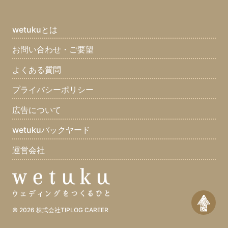
短所(9)
ちょっと自慢できること(11)
最近ハマっているものは？(10)
まず家に帰ってすることはなに？(10)
wetukuとは
口癖は？(8)
座右の銘は？(12)
集めてるものは？(7)
お問い合わせ・ご要望
好きな食べ物は？(12)
嫌いな食べ物は？(12)
よくある質問
好きなスポーツは？(11)
好きな男性タレントは？(6)
好きな女性タレントは？(4)
好きなアーティストは？(10)
プライバシーポリシー
好きなマンガは？(8)
好きな雑誌は？(2)
好きな本(7)
広告について
好きな映画は？(8)
好きなテレビ番組は？(10)
好きな曲は？(7)
wetukuバックヤード
好きなゲームは？(3)
好きなブランドは？(1)
好きな車は？(5)
運営会社
好きな場所は？(10)
好きな動物は？(11)
好きな休日の過ごし方は？(12)
好きな色は？(12)
好きな言葉は？(12)
一つだけ願いが叶うとしたら？(9)
何をしている時が幸せ？(12)
© 2026
株式会社TIPLOG CAREER
どうしてもこれだけは譲れないものは？(7)