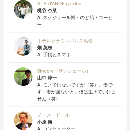
AILE d'ANGE garden
梶谷 杏菜
A. スケジュール帳・のど飴・コーヒ
ー
ホテルクラウンパレス浜松
畑 英志
A. 手帳とスマホ
Sincere（サンシェール）
山中 淳一
A. モノではないですが（笑）、妻で
す！妻が居ないと、僕は生きていけま
せん（笑）
ノース・ドール
小原 康
A. コンピューター