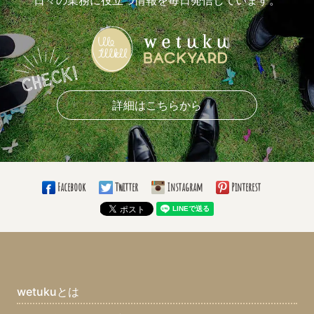
おすすめ挙式演出(8)
おすすめ披露宴演出(7)
おもしろかった余興は？(5)
おすすめ引き出物(7)
おすすめ引き菓子(10)
おすすめプチギフト(5)
おすすめ花材(7)
好きなブーケの形(13)
好きなドレスライン(10)
着たいカラードレスの色(5)
好きなドレスブランド(4)
詳細はこちらから
好きなナプキンの折り方(5)
愛用しているボールペン(8)
使っている手帳の柄は？(9)
必勝グッズ(4)
愛用の仕事バッグは？(8)
仕事のお供は？(11)
通勤手段(8)
Facebook
Twitter
Instagram
Pinterest
通勤時間(5)
大きい目標(10)
小さい目標(8)
いつまでこの仕事する？(14)
ブライダル業界じゃなかったら何の業界？(11)
趣味(21)
長所(10)
短所(9)
ちょっと自慢できること(11)
最近ハマっているものは？(10)
まず家に帰ってすることはなに？(10)
wetukuとは
口癖は？(8)
座右の銘は？(12)
集めてるものは？(7)