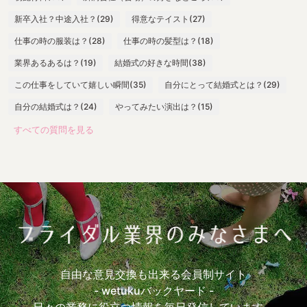
新卒入社？中途入社？(29)
得意なテイスト(27)
仕事の時の服装は？(28)
仕事の時の髪型は？(18)
業界あるあるは？(19)
結婚式の好きな時間(38)
この仕事をしていて嬉しい瞬間(35)
自分にとって結婚式とは？(29)
自分の結婚式は？(24)
やってみたい演出は？(15)
すべての質問を見る
最大の失敗は？(13)
嬉しい言葉は？(28)
一番緊張する瞬間は？(25)
出社したらまずやることは？(17)
よく身につけているスカーフの色(10)
打ち合わせ必須アイテム(24)
参考にしているウエディングサイト(11)
参考にしているウエディング本(13)
おすすめロケ場所(17)
おすすめ前撮アイテム(7)
おすすめ披露宴入場曲(4)
自由な意見交換も出来る会員制サイト
おすすめ乾杯曲(3)
おすすめケーキカットBGM(1)
- wetukuバックヤード -
おすすめ手紙シーンBGM(5)
おすすめ退場曲(1)
日々の業務に役立つ情報を毎日発信しています。