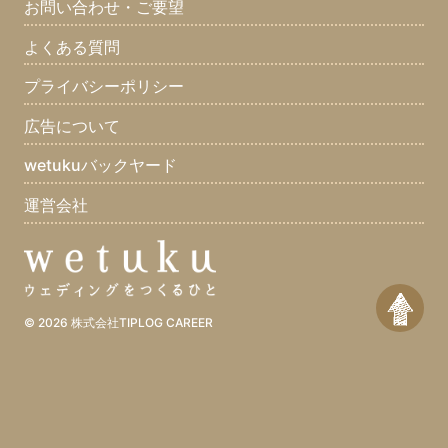
お問い合わせ・ご要望
好きな食べ物は？(12)
嫌いな食べ物は？(12)
よくある質問
好きなスポーツは？(11)
好きな男性タレントは？(6)
好きな女性タレントは？(4)
好きなアーティストは？(10)
プライバシーポリシー
好きなマンガは？(8)
好きな雑誌は？(2)
好きな本(7)
広告について
好きな映画は？(8)
好きなテレビ番組は？(10)
好きな曲は？(7)
wetukuバックヤード
好きなゲームは？(3)
好きなブランドは？(1)
好きな車は？(5)
運営会社
好きな場所は？(10)
好きな動物は？(11)
好きな休日の過ごし方は？(12)
好きな色は？(12)
好きな言葉は？(12)
一つだけ願いが叶うとしたら？(9)
何をしている時が幸せ？(12)
© 2026
株式会社TIPLOG CAREER
どうしてもこれだけは譲れないものは？(7)
デートでいきたいところは？(7)
宝くじがあたったら？(10)
尊敬する人は？(11)
前世はなんだと思う？(7)
世界最後の日、あなたは何をしていますか？(11)