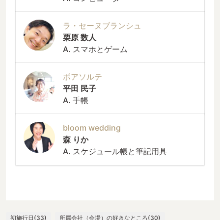
ラ・セーヌブランシュ
栗原 数人
A. スマホとゲーム
ボアソルテ
平田 民子
A. 手帳
bloom wedding
森 りか
A. スケジュール帳と筆記用具
初施行日(33)
所属会社（会場）の好きなところ(30)