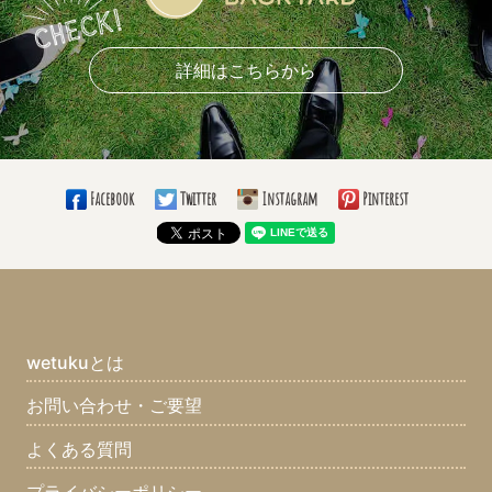
好きなブーケの形(13)
好きなドレスライン(10)
着たいカラードレスの色(5)
好きなドレスブランド(4)
詳細はこちらから
好きなナプキンの折り方(5)
愛用しているボールペン(8)
使っている手帳の柄は？(9)
必勝グッズ(4)
愛用の仕事バッグは？(8)
仕事のお供は？(11)
通勤手段(8)
Facebook
Twitter
Instagram
Pinterest
通勤時間(5)
大きい目標(10)
小さい目標(8)
いつまでこの仕事する？(14)
ブライダル業界じゃなかったら何の業界？(11)
趣味(21)
長所(10)
短所(9)
ちょっと自慢できること(11)
最近ハマっているものは？(10)
まず家に帰ってすることはなに？(10)
wetukuとは
口癖は？(8)
座右の銘は？(12)
集めてるものは？(7)
お問い合わせ・ご要望
好きな食べ物は？(12)
嫌いな食べ物は？(12)
よくある質問
好きなスポーツは？(11)
好きな男性タレントは？(6)
好きな女性タレントは？(4)
好きなアーティストは？(10)