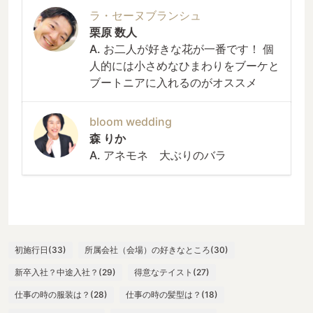
ラ・セーヌブランシュ
栗原 数人
A. お二人が好きな花が一番です！ 個
人的には小さめなひまわりをブーケと
ブートニアに入れるのがオススメ
bloom wedding
森 りか
A. アネモネ 大ぶりのバラ
初施行日(33)
所属会社（会場）の好きなところ(30)
新卒入社？中途入社？(29)
得意なテイスト(27)
仕事の時の服装は？(28)
仕事の時の髪型は？(18)