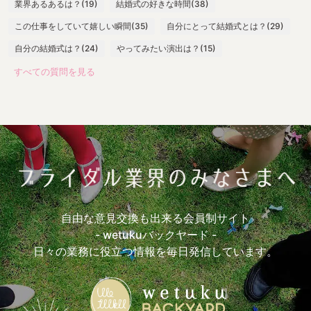
業界あるあるは？(19)
結婚式の好きな時間(38)
この仕事をしていて嬉しい瞬間(35)
自分にとって結婚式とは？(29)
自分の結婚式は？(24)
やってみたい演出は？(15)
すべての質問を見る
最大の失敗は？(13)
嬉しい言葉は？(28)
一番緊張する瞬間は？(25)
出社したらまずやることは？(17)
よく身につけているスカーフの色(10)
打ち合わせ必須アイテム(24)
参考にしているウエディングサイト(11)
参考にしているウエディング本(13)
おすすめロケ場所(17)
おすすめ前撮アイテム(7)
おすすめ披露宴入場曲(4)
自由な意見交換も出来る会員制サイト
おすすめ乾杯曲(3)
おすすめケーキカットBGM(1)
- wetukuバックヤード -
おすすめ手紙シーンBGM(5)
おすすめ退場曲(1)
日々の業務に役立つ情報を毎日発信しています。
おすすめ挙式演出(8)
おすすめ披露宴演出(7)
おもしろかった余興は？(5)
おすすめ引き出物(7)
おすすめ引き菓子(10)
おすすめプチギフト(5)
おすすめ花材(7)