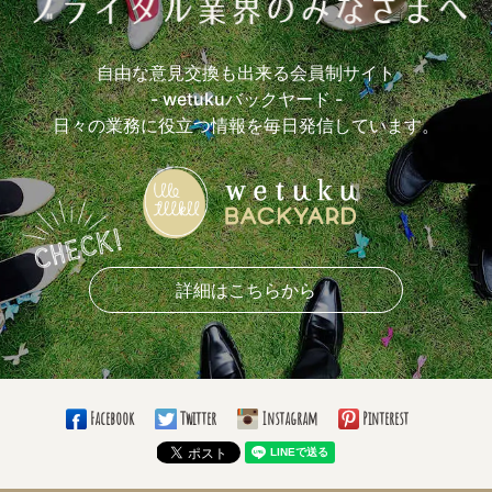
参考にしているウエディング本(13)
おすすめロケ場所(17)
おすすめ前撮アイテム(7)
おすすめ披露宴入場曲(4)
自由な意見交換も出来る会員制サイト
おすすめ乾杯曲(3)
おすすめケーキカットBGM(1)
- wetukuバックヤード -
おすすめ手紙シーンBGM(5)
おすすめ退場曲(1)
日々の業務に役立つ情報を毎日発信しています。
おすすめ挙式演出(8)
おすすめ披露宴演出(7)
おもしろかった余興は？(5)
おすすめ引き出物(7)
おすすめ引き菓子(10)
おすすめプチギフト(5)
おすすめ花材(7)
好きなブーケの形(13)
好きなドレスライン(10)
着たいカラードレスの色(5)
好きなドレスブランド(4)
詳細はこちらから
好きなナプキンの折り方(5)
愛用しているボールペン(8)
使っている手帳の柄は？(9)
必勝グッズ(4)
愛用の仕事バッグは？(8)
仕事のお供は？(11)
通勤手段(8)
Facebook
Twitter
Instagram
Pinterest
通勤時間(5)
大きい目標(10)
小さい目標(8)
いつまでこの仕事する？(14)