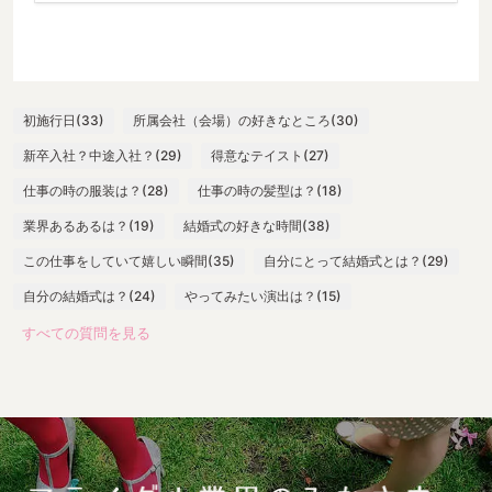
初施行日(33)
所属会社（会場）の好きなところ(30)
新卒入社？中途入社？(29)
得意なテイスト(27)
仕事の時の服装は？(28)
仕事の時の髪型は？(18)
業界あるあるは？(19)
結婚式の好きな時間(38)
この仕事をしていて嬉しい瞬間(35)
自分にとって結婚式とは？(29)
自分の結婚式は？(24)
やってみたい演出は？(15)
すべての質問を見る
最大の失敗は？(13)
嬉しい言葉は？(28)
一番緊張する瞬間は？(25)
出社したらまずやることは？(17)
よく身につけているスカーフの色(10)
打ち合わせ必須アイテム(24)
参考にしているウエディングサイト(11)