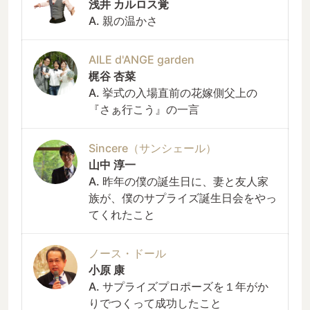
浅井 カルロス覚
A. 親の温かさ
AILE d'ANGE garden
梶谷 杏菜
A. 挙式の入場直前の花嫁側父上の
『さぁ行こう』の一言
Sincere（サンシェール）
山中 淳一
A. 昨年の僕の誕生日に、妻と友人家
族が、僕のサプライズ誕生日会をやっ
てくれたこと
ノース・ドール
小原 康
A. サプライズプロポーズを１年がか
りでつくって成功したこと