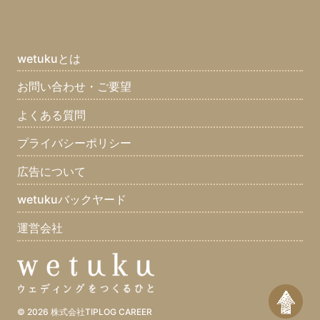
ブライダル業界じゃなかったら何の業界？(11)
趣味(21)
長所(10)
短所(9)
ちょっと自慢できること(11)
最近ハマっているものは？(10)
まず家に帰ってすることはなに？(10)
wetukuとは
口癖は？(8)
座右の銘は？(12)
集めてるものは？(7)
お問い合わせ・ご要望
好きな食べ物は？(12)
嫌いな食べ物は？(12)
よくある質問
好きなスポーツは？(11)
好きな男性タレントは？(6)
好きな女性タレントは？(4)
好きなアーティストは？(10)
プライバシーポリシー
好きなマンガは？(8)
好きな雑誌は？(2)
好きな本(7)
広告について
好きな映画は？(8)
好きなテレビ番組は？(10)
好きな曲は？(7)
wetukuバックヤード
好きなゲームは？(3)
好きなブランドは？(1)
好きな車は？(5)
運営会社
好きな場所は？(10)
好きな動物は？(11)
好きな休日の過ごし方は？(12)
好きな色は？(12)
好きな言葉は？(12)
一つだけ願いが叶うとしたら？(9)
何をしている時が幸せ？(12)
© 2026
株式会社TIPLOG CAREER