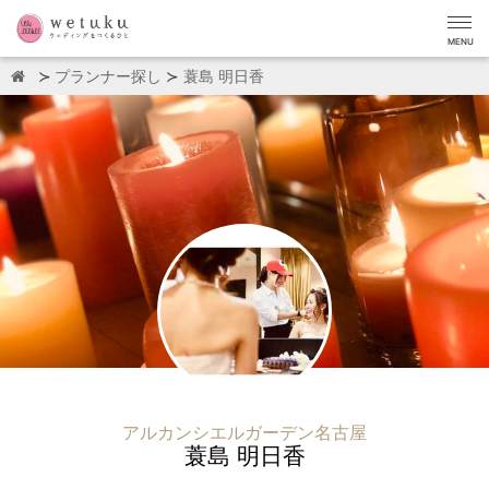
MENU
プランナー探し
蓑島 明日香
アルカンシエルガーデン名古屋
蓑島 明日香