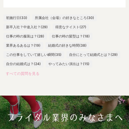
初施行日(33)
所属会社（会場）の好きなところ(30)
新卒入社？中途入社？(29)
得意なテイスト(27)
仕事の時の服装は？(28)
仕事の時の髪型は？(18)
業界あるあるは？(19)
結婚式の好きな時間(38)
この仕事をしていて嬉しい瞬間(35)
自分にとって結婚式とは？(29)
自分の結婚式は？(24)
やってみたい演出は？(15)
すべての質問を見る
最大の失敗は？(13)
嬉しい言葉は？(28)
一番緊張する瞬間は？(25)
出社したらまずやることは？(17)
よく身につけているスカーフの色(10)
打ち合わせ必須アイテム(24)
参考にしているウエディングサイト(11)
参考にしているウエディング本(13)
おすすめロケ場所(17)
おすすめ前撮アイテム(7)
おすすめ披露宴入場曲(4)