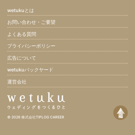
最近ハマっているものは？(10)
まず家に帰ってすることはなに？(10)
wetukuとは
口癖は？(8)
座右の銘は？(12)
集めてるものは？(7)
お問い合わせ・ご要望
好きな食べ物は？(12)
嫌いな食べ物は？(12)
よくある質問
好きなスポーツは？(11)
好きな男性タレントは？(6)
好きな女性タレントは？(4)
好きなアーティストは？(10)
プライバシーポリシー
好きなマンガは？(8)
好きな雑誌は？(2)
好きな本(7)
広告について
好きな映画は？(8)
好きなテレビ番組は？(10)
好きな曲は？(7)
wetukuバックヤード
好きなゲームは？(3)
好きなブランドは？(1)
好きな車は？(5)
運営会社
好きな場所は？(10)
好きな動物は？(11)
好きな休日の過ごし方は？(12)
好きな色は？(12)
好きな言葉は？(12)
一つだけ願いが叶うとしたら？(9)
何をしている時が幸せ？(12)
© 2026
株式会社TIPLOG CAREER
どうしてもこれだけは譲れないものは？(7)
デートでいきたいところは？(7)
宝くじがあたったら？(10)