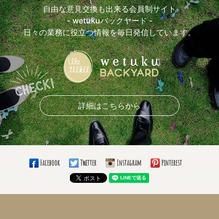
自由な意見交換も出来る会員制サイト
おすすめ乾杯曲(3)
おすすめケーキカットBGM(1)
- wetukuバックヤード -
おすすめ手紙シーンBGM(5)
おすすめ退場曲(1)
日々の業務に役立つ情報を毎日発信しています。
おすすめ挙式演出(8)
おすすめ披露宴演出(7)
おもしろかった余興は？(5)
おすすめ引き出物(7)
おすすめ引き菓子(10)
おすすめプチギフト(5)
おすすめ花材(7)
好きなブーケの形(13)
好きなドレスライン(10)
着たいカラードレスの色(5)
好きなドレスブランド(4)
詳細はこちらから
好きなナプキンの折り方(5)
愛用しているボールペン(8)
使っている手帳の柄は？(9)
必勝グッズ(4)
愛用の仕事バッグは？(8)
仕事のお供は？(11)
通勤手段(8)
Facebook
Twitter
Instagram
Pinterest
通勤時間(5)
大きい目標(10)
小さい目標(8)
いつまでこの仕事する？(14)
ブライダル業界じゃなかったら何の業界？(11)
趣味(21)
長所(10)
短所(9)
ちょっと自慢できること(11)