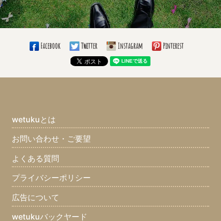
好きなナプキンの折り方(5)
愛用しているボールペン(8)
使っている手帳の柄は？(9)
必勝グッズ(4)
愛用の仕事バッグは？(8)
仕事のお供は？(11)
通勤手段(8)
Facebook
Twitter
Instagram
Pinterest
通勤時間(5)
大きい目標(10)
小さい目標(8)
いつまでこの仕事する？(14)
ブライダル業界じゃなかったら何の業界？(11)
趣味(21)
長所(10)
短所(9)
ちょっと自慢できること(11)
最近ハマっているものは？(10)
まず家に帰ってすることはなに？(10)
wetukuとは
口癖は？(8)
座右の銘は？(12)
集めてるものは？(7)
お問い合わせ・ご要望
好きな食べ物は？(12)
嫌いな食べ物は？(12)
よくある質問
好きなスポーツは？(11)
好きな男性タレントは？(6)
好きな女性タレントは？(4)
好きなアーティストは？(10)
プライバシーポリシー
好きなマンガは？(8)
好きな雑誌は？(2)
好きな本(7)
広告について
好きな映画は？(8)
好きなテレビ番組は？(10)
好きな曲は？(7)
wetukuバックヤード