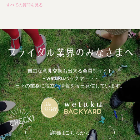
すべての質問を見る
最大の失敗は？(13)
嬉しい言葉は？(28)
一番緊張する瞬間は？(25)
出社したらまずやることは？(17)
よく身につけているスカーフの色(10)
打ち合わせ必須アイテム(24)
参考にしているウエディングサイト(11)
参考にしているウエディング本(13)
おすすめロケ場所(17)
おすすめ前撮アイテム(7)
おすすめ披露宴入場曲(4)
自由な意見交換も出来る会員制サイト
おすすめ乾杯曲(3)
おすすめケーキカットBGM(1)
- wetukuバックヤード -
おすすめ手紙シーンBGM(5)
おすすめ退場曲(1)
日々の業務に役立つ情報を毎日発信しています。
おすすめ挙式演出(8)
おすすめ披露宴演出(7)
おもしろかった余興は？(5)
おすすめ引き出物(7)
おすすめ引き菓子(10)
おすすめプチギフト(5)
おすすめ花材(7)
好きなブーケの形(13)
好きなドレスライン(10)
着たいカラードレスの色(5)
好きなドレスブランド(4)
詳細はこちらから