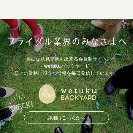
最大の失敗は？(13)
嬉しい言葉は？(28)
一番緊張する瞬間は？(25)
出社したらまずやることは？(17)
よく身につけているスカーフの色(10)
打ち合わせ必須アイテム(24)
参考にしているウエディングサイト(11)
参考にしているウエディング本(13)
おすすめロケ場所(17)
おすすめ前撮アイテム(7)
おすすめ披露宴入場曲(4)
自由な意見交換も出来る会員制サイト
おすすめ乾杯曲(3)
おすすめケーキカットBGM(1)
- wetukuバックヤード -
おすすめ手紙シーンBGM(5)
おすすめ退場曲(1)
日々の業務に役立つ情報を毎日発信しています。
おすすめ挙式演出(8)
おすすめ披露宴演出(7)
おもしろかった余興は？(5)
おすすめ引き出物(7)
おすすめ引き菓子(10)
おすすめプチギフト(5)
おすすめ花材(7)
好きなブーケの形(13)
好きなドレスライン(10)
着たいカラードレスの色(5)
好きなドレスブランド(4)
詳細はこちらから
好きなナプキンの折り方(5)
愛用しているボールペン(8)