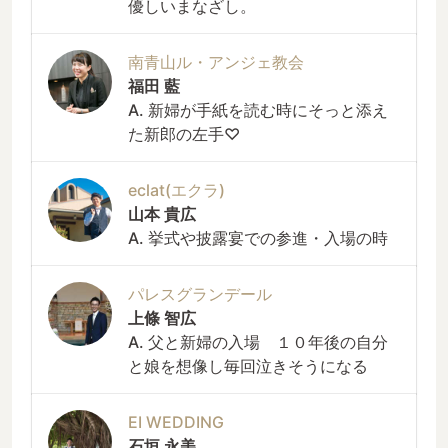
優しいまなざし。
南青山ル・アンジェ教会
福田 藍
A. 新婦が手紙を読む時にそっと添え
た新郎の左手♡
eclat(エクラ)
山本 貴広
A. 挙式や披露宴での参進・入場の時
パレスグランデール
上條 智広
A. 父と新婦の入場 １０年後の自分
と娘を想像し毎回泣きそうになる
EI WEDDING
石垣 永美