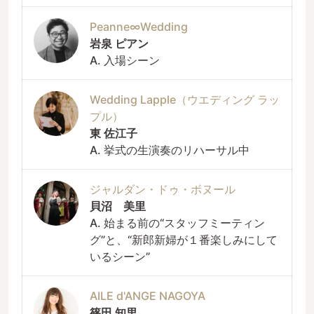
Peanne∞Wedding
岩泉 ピアン
A. 入場シーン
Wedding Lapple（ウエディング ラッ
プル）
東 佐江子
A. 挙式の生演奏のリハーサル中
ジャルダン・ドゥ・ボヌール
貝沼 美里
A. 始まる前の“スタッフミーティン
グ”と、“新郎新婦が１番楽しみにして
いるシーン”
AILE d'ANGE NAGOYA
篠田 知里