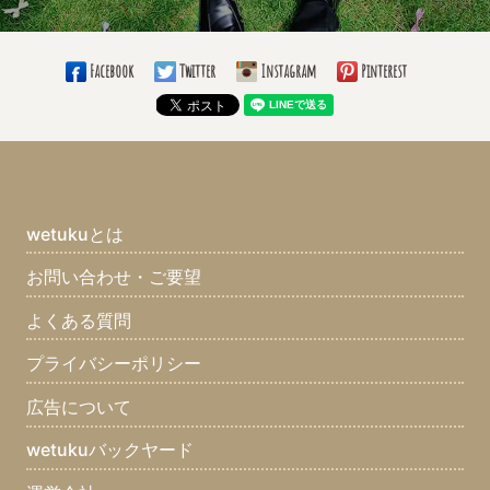
使っている手帳の柄は？(9)
必勝グッズ(4)
愛用の仕事バッグは？(8)
仕事のお供は？(11)
通勤手段(8)
Facebook
Twitter
Instagram
Pinterest
通勤時間(5)
大きい目標(10)
小さい目標(8)
いつまでこの仕事する？(14)
ブライダル業界じゃなかったら何の業界？(11)
趣味(21)
長所(10)
短所(9)
ちょっと自慢できること(11)
最近ハマっているものは？(10)
まず家に帰ってすることはなに？(10)
wetukuとは
口癖は？(8)
座右の銘は？(12)
集めてるものは？(7)
お問い合わせ・ご要望
好きな食べ物は？(12)
嫌いな食べ物は？(12)
よくある質問
好きなスポーツは？(11)
好きな男性タレントは？(6)
好きな女性タレントは？(4)
好きなアーティストは？(10)
プライバシーポリシー
好きなマンガは？(8)
好きな雑誌は？(2)
好きな本(7)
広告について
好きな映画は？(8)
好きなテレビ番組は？(10)
好きな曲は？(7)
wetukuバックヤード
好きなゲームは？(3)
好きなブランドは？(1)
好きな車は？(5)