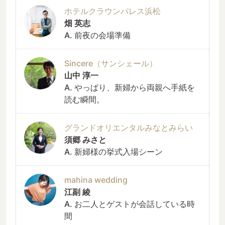
ホテルクラウンパレス浜松
畑 英志
A. 前夜の会場準備
Sincere（サンシェール）
山中 淳一
A. やっぱり、新婦から両親へ手紙を
読む瞬間。
グランドオリエンタルみなとみらい
須郷 みさと
A. 新婦様の挙式入場シーン
mahina wedding
江副 綾
A. お二人とゲストが会話している時
間