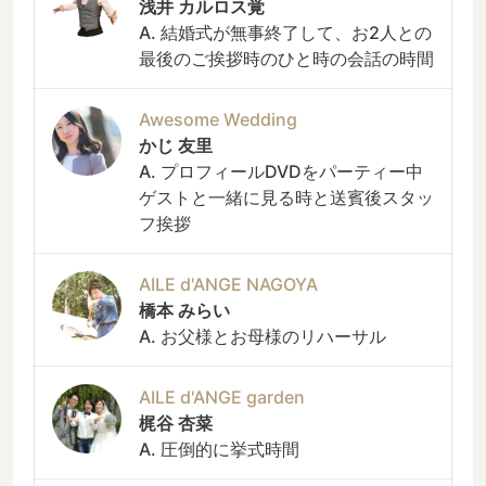
浅井 カルロス覚
A. 結婚式が無事終了して、お2人との
最後のご挨拶時のひと時の会話の時間
Awesome Wedding
かじ 友里
A. プロフィールDVDをパーティー中
ゲストと一緒に見る時と送賓後スタッ
フ挨拶
AILE d'ANGE NAGOYA
橋本 みらい
A. お父様とお母様のリハーサル
AILE d'ANGE garden
梶谷 杏菜
A. 圧倒的に挙式時間