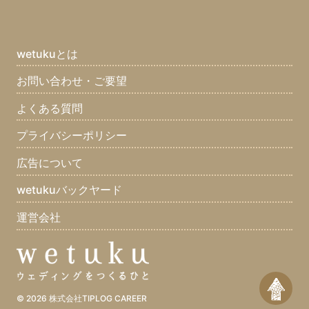
ブライダル業界じゃなかったら何の業界？(11)
趣味(21)
長所(10)
短所(9)
ちょっと自慢できること(11)
最近ハマっているものは？(10)
まず家に帰ってすることはなに？(10)
wetukuとは
口癖は？(8)
座右の銘は？(12)
集めてるものは？(7)
お問い合わせ・ご要望
好きな食べ物は？(12)
嫌いな食べ物は？(12)
よくある質問
好きなスポーツは？(11)
好きな男性タレントは？(6)
好きな女性タレントは？(4)
好きなアーティストは？(10)
プライバシーポリシー
好きなマンガは？(8)
好きな雑誌は？(2)
好きな本(7)
広告について
好きな映画は？(8)
好きなテレビ番組は？(10)
好きな曲は？(7)
wetukuバックヤード
好きなゲームは？(3)
好きなブランドは？(1)
好きな車は？(5)
運営会社
好きな場所は？(10)
好きな動物は？(11)
好きな休日の過ごし方は？(12)
好きな色は？(12)
好きな言葉は？(12)
一つだけ願いが叶うとしたら？(9)
何をしている時が幸せ？(12)
© 2026
株式会社TIPLOG CAREER