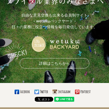
参考にしているウエディング本(13)
おすすめロケ場所(17)
おすすめ前撮アイテム(7)
おすすめ披露宴入場曲(4)
自由な意見交換も出来る会員制サイト
おすすめ乾杯曲(3)
おすすめケーキカットBGM(1)
- wetukuバックヤード -
おすすめ手紙シーンBGM(5)
おすすめ退場曲(1)
日々の業務に役立つ情報を毎日発信しています。
おすすめ挙式演出(8)
おすすめ披露宴演出(7)
おもしろかった余興は？(5)
おすすめ引き出物(7)
おすすめ引き菓子(10)
おすすめプチギフト(5)
おすすめ花材(7)
好きなブーケの形(13)
好きなドレスライン(10)
着たいカラードレスの色(5)
好きなドレスブランド(4)
詳細はこちらから
好きなナプキンの折り方(5)
愛用しているボールペン(8)
使っている手帳の柄は？(9)
必勝グッズ(4)
愛用の仕事バッグは？(8)
仕事のお供は？(11)
通勤手段(8)
Facebook
Twitter
Instagram
Pinterest
通勤時間(5)
大きい目標(10)
小さい目標(8)
いつまでこの仕事する？(14)