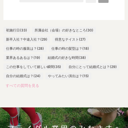
初施行日(33)
所属会社（会場）の好きなところ(30)
新卒入社？中途入社？(29)
得意なテイスト(27)
仕事の時の服装は？(28)
仕事の時の髪型は？(18)
業界あるあるは？(19)
結婚式の好きな時間(38)
この仕事をしていて嬉しい瞬間(35)
自分にとって結婚式とは？(29)
自分の結婚式は？(24)
やってみたい演出は？(15)
すべての質問を見る
最大の失敗は？(13)
嬉しい言葉は？(28)
一番緊張する瞬間は？(25)
出社したらまずやることは？(17)
よく身につけているスカーフの色(10)
打ち合わせ必須アイテム(24)
参考にしているウエディングサイト(11)