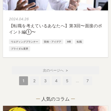
2024.04.26
【転職を考えているあなたへ】第3回〜面接のポ
イント編①〜
ウエディングプランナー
実例・アイデア
HR
転職
ブライダル業界
>
1
2
3
4
5
…
7
人気のコラム