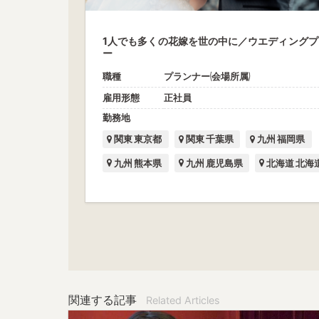
1人でも多くの花嫁を世の中に／ウエディングプ
ー
職種
プランナー(会場所属)
雇用形態
正社員
勤務地
関東 東京都
関東 千葉県
九州 福岡県
九州 熊本県
九州 鹿児島県
北海道 北海
関連する記事
Related Articles