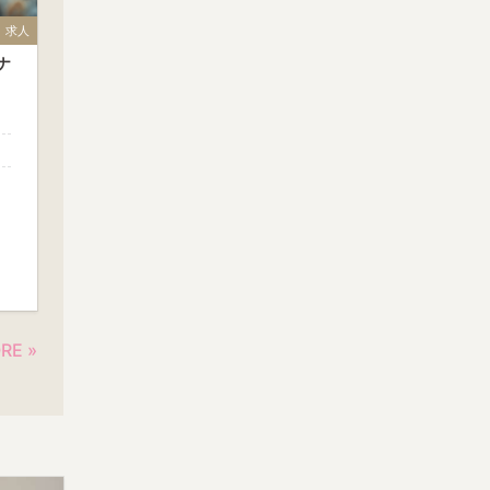
求人
ナ
RE »