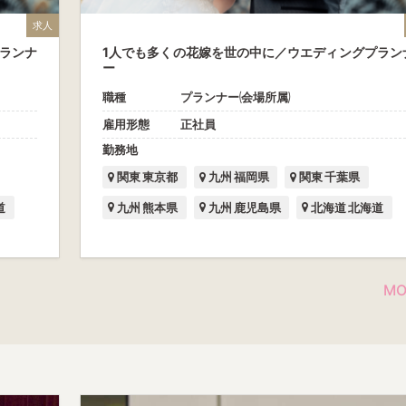
求人
ランナ
1人でも多くの花嫁を世の中に／ウエディングプラン
ー
職種
プランナー(会場所属)
雇用形態
正社員
勤務地
関東 東京都
九州 福岡県
関東 千葉県
道
九州 熊本県
九州 鹿児島県
北海道 北海道
MO