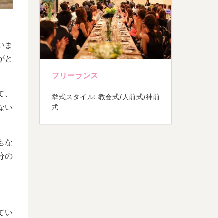
いま
がと
フリーランス
て、
挙式スタイル: 教会式/人前式/神前
ない
式
もな
分の
てい