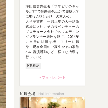
坪田信貴先生著「学年ビリのギャ
ルが1年で偏差値40上げて慶應大学
に現役合格した話」の主人公。
大学卒業後、一部上場の大手結婚
式場に入社。その後ベンチャーの
プロデュース会社でのウエディン
グプランナー経験を経て、2014年
に自身の結婚を機にフリーに転
身。現在全国の中高生やその家族
への講演活動など、様々な活動を
行っている。
要相談
» フォトレポート
所属会場
Hall Information