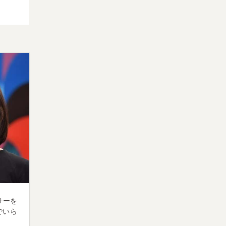
サーを
でいら