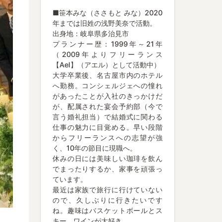
■笹本みな（ささもと みな）2020
年までは旧姓の浅野美奈で活動。
出身地：岐阜県多治見市
プランナー歴：1999年～21年
（2009年よりフリーランス
【Ael】（アエル）として活動中）
大学卒業後、名古屋市内のホテル
へ勤務。コンシェルジェへの憧れ
があったことが入社のきっかけだ
が、配属された宴会予約部（今で
言う婚礼担当）で結婚式に関わる
仕事の魅力に目覚める。早い段階
からフリーランスへの志望が強
く、10年の節目に現職へ。
休みの日には美味しい珈琲を飲ん
でまったりするか、家事を頑張っ
ています。
最近は家族で旅行に行けていない
ので、久しぶりに行きたいです
ね。趣味はバスケットボールとス
キー。ワインが大好き。