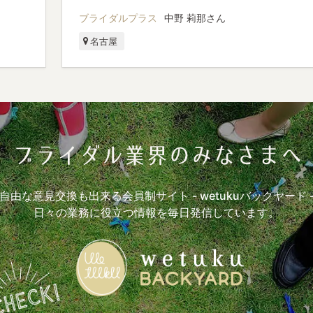
ブライダルプラス
中野 莉那さん
名古屋
自由な意見交換も出来る会員制サイト
- wetukuバックヤード 
日々の業務に役立つ情報を毎日発信しています。