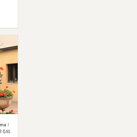
ma！
誇る結