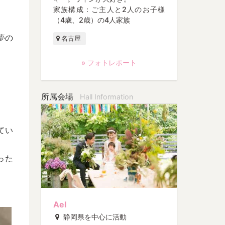
家族構成：ご主人と2人のお子様
（4歳、2歳）の4人家族
夢の
名古屋
» フォトレポート
所属会場
Hall Information
。
てい
った
Ael
静岡県を中心に活動