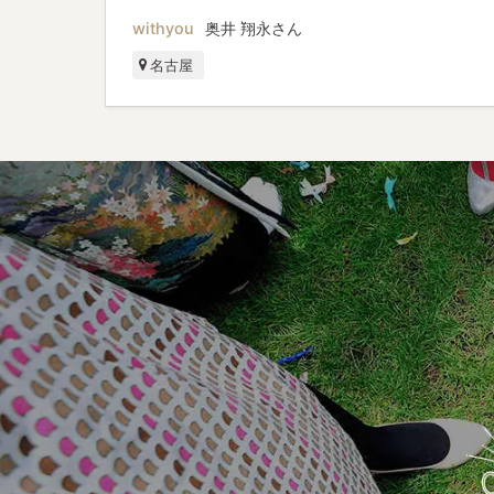
withyou
奥井 翔永さん
名古屋