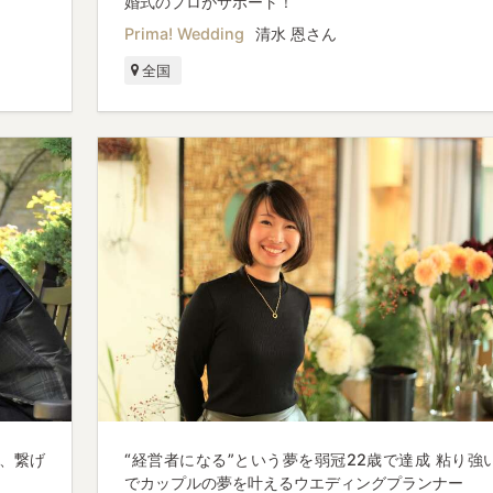
婚式のプロがサポート！
Prima! Wedding
清水 恩さん
全国
、繋げ
“経営者になる”という夢を弱冠22歳で達成 粘り強
でカップルの夢を叶えるウエディングプランナー