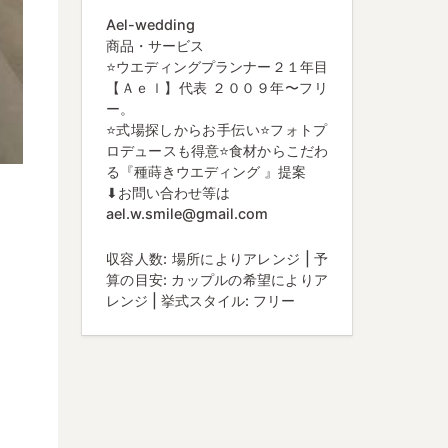
Ael-wedding
商品・サービス
⭐️ウエディングプランナー２１年目
【Ａｅｌ】代表 ２００９年〜フリ
ー。
⭐️式場探しからお手伝い⭐️フォトプ
ロデュースも得意⭐️食材からこだわ
る『種蒔きウエディング 』提案
⬇︎お問い合わせ等は
ael.w.smile@gmail.com
収容人数: 場所によりアレンジ | 予
算の目安: カップルの希望によりア
レンジ | 挙式スタイル: フリー