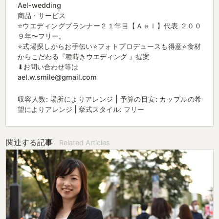
Ael-wedding
商品・サービス
⭐️ウエディングプランナー２１年目【Ａｅｌ】代表 ２００
９年〜フリー。
⭐️式場探しからお手伝い⭐️フォトプロデュースも得意⭐️食材
からこだわる『種蒔きウエディング 』提案
⬇︎お問い合わせ等は
ael.w.smile@gmail.com
収容人数: 場所によりアレンジ | 予算の目安: カップルの希
望によりアレンジ | 挙式スタイル: フリー
関連する記事
Related Articles