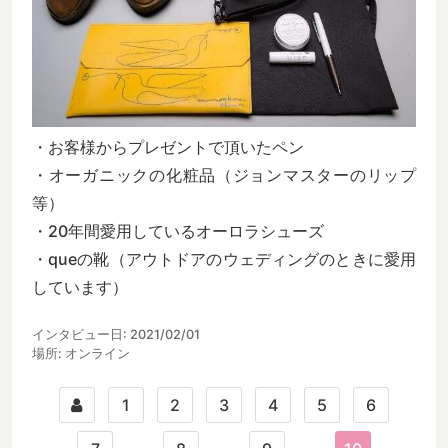
・お客様からプレゼントで頂いたペン
・オーガニックの化粧品（ジョンマスターのリップ
等）
・20年間愛用しているオーロラシューズ
・queの靴（アウトドアのウェディングのときに愛用
しています）
インタビュー日: 2021/02/01
場所: オンライン
1
2
3
4
5
6