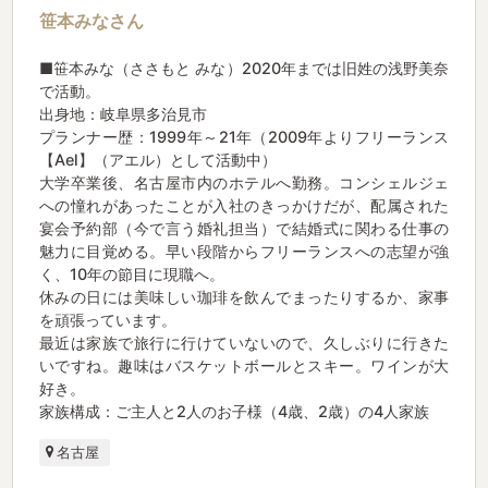
笹本みなさん
■笹本みな（ささもと みな）2020年までは旧姓の浅野美奈
で活動。
出身地：岐阜県多治見市
プランナー歴：1999年～21年（2009年よりフリーランス
【Ael】（アエル）として活動中）
大学卒業後、名古屋市内のホテルへ勤務。コンシェルジェ
への憧れがあったことが入社のきっかけだが、配属された
宴会予約部（今で言う婚礼担当）で結婚式に関わる仕事の
魅力に目覚める。早い段階からフリーランスへの志望が強
く、10年の節目に現職へ。
休みの日には美味しい珈琲を飲んでまったりするか、家事
を頑張っています。
最近は家族で旅行に行けていないので、久しぶりに行きた
いですね。趣味はバスケットボールとスキー。ワインが大
好き。
家族構成：ご主人と2人のお子様（4歳、2歳）の4人家族
名古屋