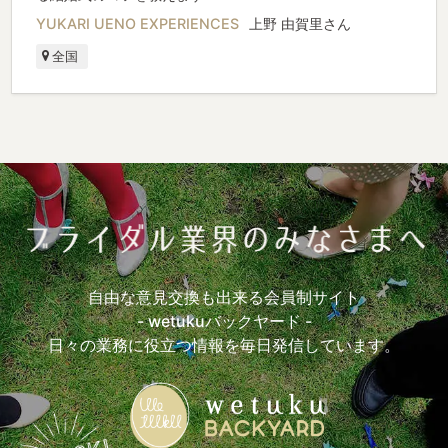
YUKARI UENO EXPERIENCES
上野 由賀里さん
全国
自由な意見交換も出来る会員制サイト
- wetukuバックヤード -
日々の業務に役立つ情報を毎日発信しています。