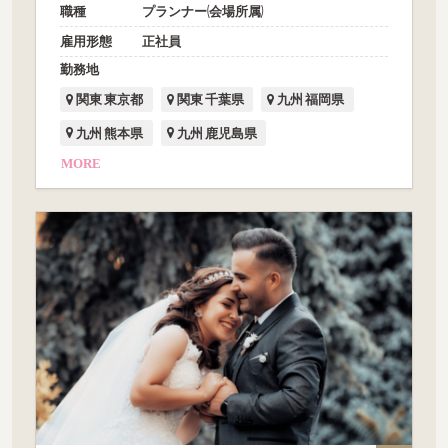
職種
プランナー(会場所属)
雇用形態
正社員
勤務地
関東 東京都
関東 千葉県
九州 福岡県
九州 熊本県
九州 鹿児島県
MORE