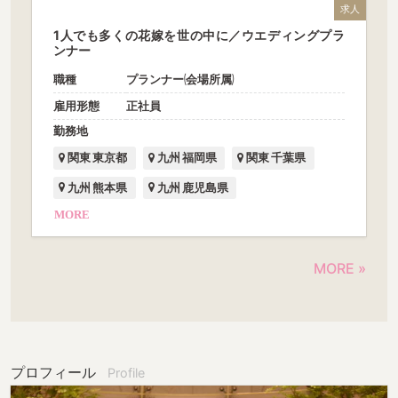
求人
1人でも多くの花嫁を世の中に／ウエディングプラ
ンナー
職種
プランナー(会場所属)
雇用形態
正社員
勤務地
関東 東京都
九州 福岡県
関東 千葉県
九州 熊本県
九州 鹿児島県
MORE
MORE »
プロフィール
Profile