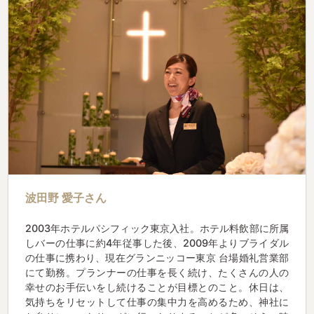
波田野 愛子さん
2003年ホテルパシフィック東京入社。ホテル料飲部に所属
しバーの仕事に約4年従事した後、2009年よりブライダル
の仕事に携わり、現在グランニッコー東京 台場婚礼営業部
にて勤務。プランナーの仕事を長く続け、たくさんの人の
幸せのお手伝いをし続けることが目標とのこと。休日は、
気持ちをリセットして仕事の集中力を高めるため、神社に