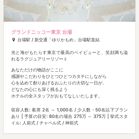
グランドニッコー東京 台場
台場駅 / 新交通「ゆりかもめ」台場駅直結
光と海がもたらす東京で最高のベイビューと、笑顔満ち溢
れるラグジュアリーリゾート
あなただけの物語がここに
感謝やこだわりをひとつひとつカタチにしながら
心を込めて創りあげるおふたりの大切な一日が、
どなたの心にも深く残るよう
ホテルの全スタッフがおもてなしいたします。
収容人数: 着席 2名 ～ 1,000名 / 少人数・50名以下プラン
あり | 予算の目安: 80名の場合 275万 ～ 375万 | 挙式スタ
イル: 人前式 / チャペル式 / 神前式