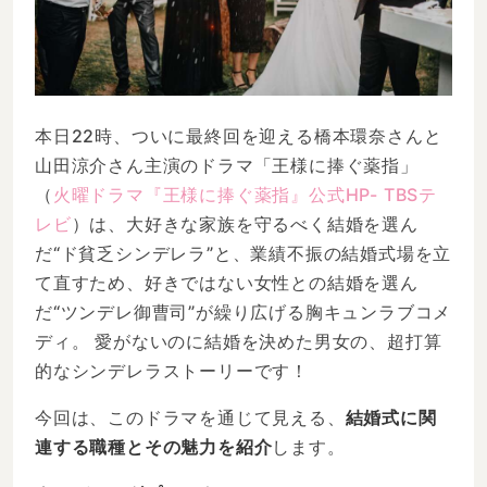
本日22時、ついに最終回を迎える橋本環奈さんと
山田涼介さん主演のドラマ「王様に捧ぐ薬指」
（
火曜ドラマ『王様に捧ぐ薬指』公式HP- TBSテ
レビ
）は、大好きな家族を守るべく結婚を選ん
だ“ド貧乏シンデレラ”と、業績不振の結婚式場を立
て直すため、好きではない女性との結婚を選ん
だ“ツンデレ御曹司”が繰り広げる胸キュンラブコメ
ディ。 愛がないのに結婚を決めた男女の、超打算
的なシンデレラストーリーです！
今回は、このドラマを通じて見える、
結婚式に関
連する職種とその魅力を紹介
します。