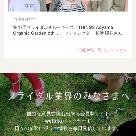
2025.01.11
第47回ブライダル★ルーキーズ／THINGS Aoyama
Organic Garden.dth チーフディレクター 杉﨑 陽花さん
» NEWS一覧はこちらから
自由な意見交換も出来る会員制サイト
- wetukuバックヤード -
日々の業務に役立つ情報を毎日発信しています。