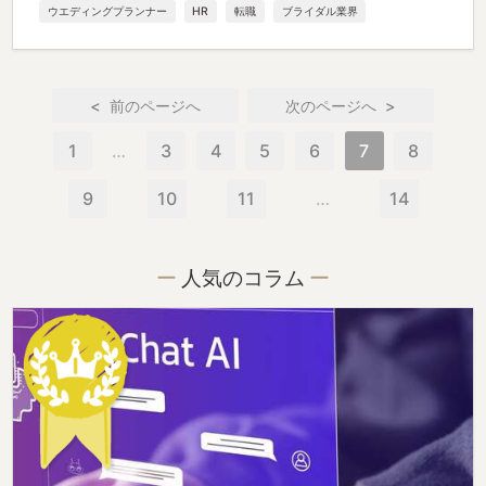
ウエディングプランナー
HR
転職
ブライダル業界
<
>
1
…
3
4
5
6
7
8
9
10
11
…
14
人気のコラム