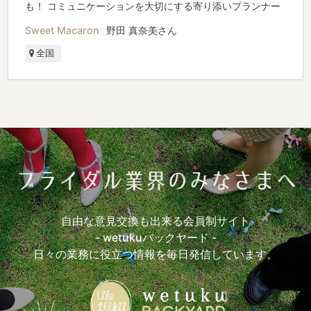
も！ コミュニケーションを大切にする寄り添いプランナー
Sweet Macaron
野田 真奈美さん
全国
自由な意見交換も出来る会員制サイト
- wetukuバックヤード -
日々の業務に役立つ情報を毎日発信しています。