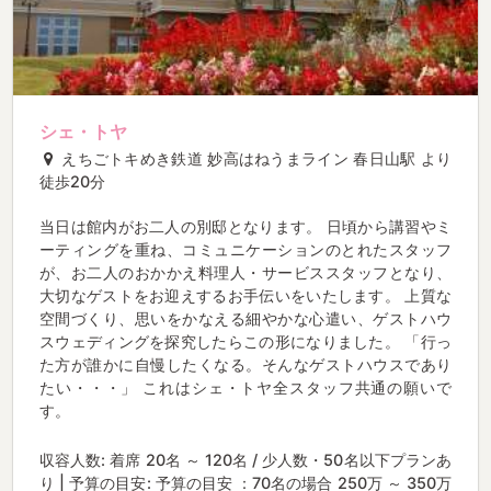
シェ・トヤ
えちごトキめき鉄道 妙高はねうまライン 春日山駅 より
徒歩20分
当日は館内がお二人の別邸となります。 日頃から講習やミ
ーティングを重ね、コミュニケーションのとれたスタッフ
が、お二人のおかかえ料理人・サービススタッフとなり、
大切なゲストをお迎えするお手伝いをいたします。 上質な
空間づくり、思いをかなえる細やかな心遣い、ゲストハウ
スウェディングを探究したらこの形になりました。 「行っ
た方が誰かに自慢したくなる。そんなゲストハウスであり
たい・・・」 これはシェ・トヤ全スタッフ共通の願いで
す。
収容人数: 着席 20名 ～ 120名 / 少人数・50名以下プランあ
り | 予算の目安: 予算の目安 ：70名の場合 250万 ～ 350万