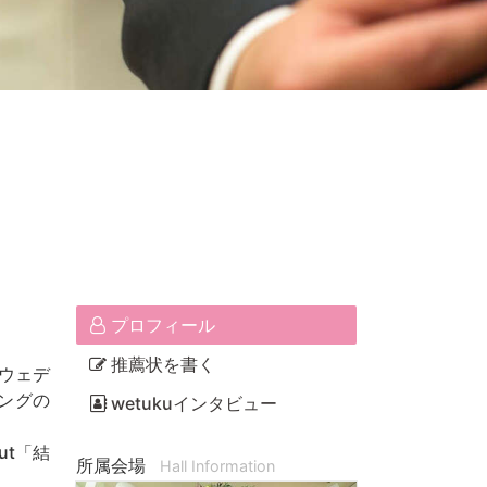
プロフィール
推薦状を書く
ウェデ
ングの
wetukuインタビュー
ut「結
所属会場
Hall Information