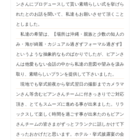
ンさんにプロデュースして貰い素晴らしい式を挙げら
れたとのお話を聞いて、私達もお願いさせて頂くこと
としました。
私達の希望は、【場所は沖縄・親族と少数の知人の
み・海が綺麗・カジュアル過ぎずフォーマル過ぎず】
というような抽象的なものばかりでしたが、ピアンさ
んは他愛もない会話の中から私達の意図や望みを汲み
取り、素晴らしいプランを提供して下さいました。
現地でも挙式前夜から挙式翌日の撮影までカメラマ
ンさん等含むピアンさんチームに付きっきりでご対応
頂き、とてもスムーズに進める事が出来ました。リラ
ックスして楽しく時間を過ごす事が出来たのもピアン
さんチームの皆さまがずっとフランクに話しかけて下
さったおかげだと思います。ホテル・挙式披露宴の会