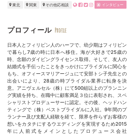
インタビュー
東北
関東
その他応相談
プロフィール
Profile
日本人とフィリピン人のハーフで、幼少期はフィリピン
で暮らし7歳の時に日本へ移住。海が大好きで25歳の
時、念願のダイビングライセンス取得。そして、友人の
結婚式を手伝ったことをきっかけにブライダルに関心を
もち、オフィースマリアージュにて安部トシ子先生との
出会いにより、28歳の時ブライダル業界に転身を決
意。アニヴェルセル（株）にて500組以上のプランニン
グ実績を持ち、在職中に顧客満足３位に表彰され、スペ
シャリストプロデューサーに認定。その後、ヘッドハン
ティングで（株）ベストブライダルに入社。9年間のプ
ランナー及び支配人経験を経て、限界を作らずお客様の
想いをカタチにするウエディングを実現するため2015
年に人前式をメインとしたプロデュース会社