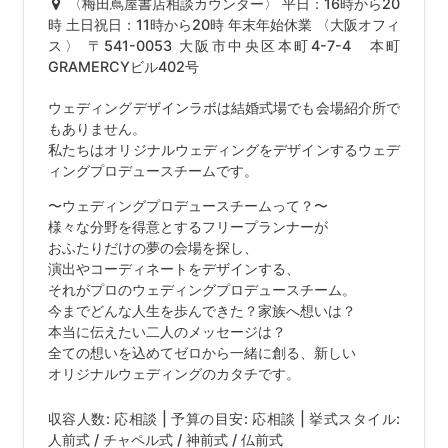
〈梅田蔦屋書店相談カウンター〉 平日：16時から20
時 土日祝日：11時から20時 年末年始休業 〈大阪オフィ
ス〉 〒541-0053 大阪市中央区本町4-7-4 本町
GRAMERCYビル402号
ウェディングデザインラボは結婚式場でも会場紹介所で
もありません。
私たちはオリジナルウェディングをデザインするウェデ
ィングプロデュースチームです。
〜ウェディングプロデュースチームって？〜
様々な分野を得意とするフリープランナーが
おふたりだけの夢の会場を探し、
演出やコーディネートをデザインする、
それがプロのウェディングプロデュースチーム。
今までどんな人生を歩んできた？家族へ想いは？
本当に伝えたい二人のメッセージは？
全ての想いを込めてゼロから一緒に創る、新しい
オリジナルウェディングのカタチです。
収容人数: 応相談 | 予算の目安: 応相談 | 挙式スタイル:
人前式 / チャペル式 / 神前式 / 仏前式