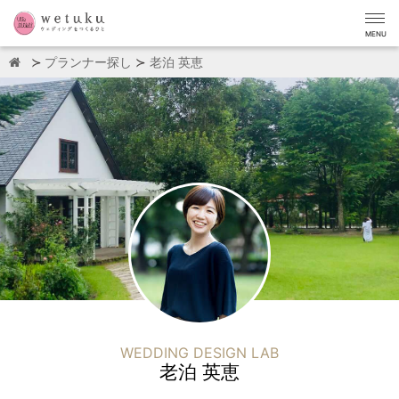
MENU
プランナー探し
老泊 英恵
WEDDING DESIGN LAB
老泊 英恵