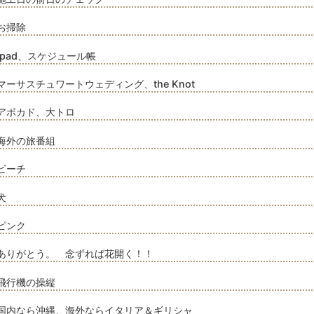
お掃除
ipad、スケジュール帳
マーサスチュワートウェディング、the Knot
アボカド、大トロ
海外の旅番組
ビーチ
犬
ピンク
ありがとう。 念ずれば花開く！！
飛行機の操縦
国内なら沖縄、海外ならイタリア＆ギリシャ