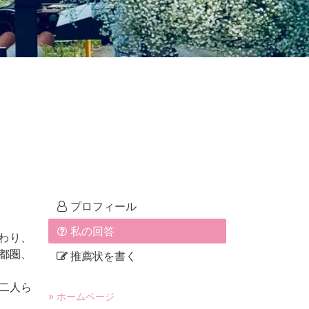
プロフィール
私の回答
わり、
都圏、
推薦状を書く
二人ら
» ホームページ