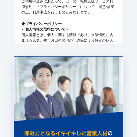
ご利用申込みにあたって、以下の「転職支援サービス利
用規約」「プライバシーポリシー」について、同意·承諾
の上、利用申込を行うものとみなします。
◆プライバシーポリシー
＜個人情報の取得について＞
個人情報とは、個人に関する情報であり、当該情報に含
まれる氏名、生年月日その他の記述等により特定の個人
を識別することができるもの（他の情報と容易に照合す
ることができ、それにより特定の個人を識別することが
できることとなるものを含む。）を指します。
株式会社 TIPLOG CAREER（所在地：〒143-0023 東京都
大田区山王２ー５－６ 山王ブリッジ 以下、「弊社」とい
います。）は、個人情報を取得するに際しては、本書記
載の通り取扱います。
＜個人情報の利用目的について＞
弊社は取得した個人情報を以下の目的で利用します。
1. 弊社が提供するサービスに関するご意見、お問い合わ
せへの回答
2. ブライダル事業従事者認証確認のため
3. ポイントサービスの提供のため
4. アンケート実施のため
5. 弊社及び第三者サービス·商品の広告または宣伝のため
6. 結婚式等に関する情報及びその他の情報提供をするた
め
7. 新サービス·新商品開発のため